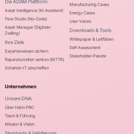
Die ADAM Plattform
Manufacturing Cases
Asset Intelligence (KI-Assistent)
Energy Cases
Flow Studio (No-Code)
User Voices
Asset Manager (Digitaler
Downloads & Tools
Zwilling)
Whitepaper & Leitfäden
Ihre Ziele
Self-Assessment
Expertenwissen sichern
Stakeholder-Pakete
Reparaturzeiten senken (MTTR)
Schatten-IT abschaffen
Unternehmen
Unsere DNA
Über Hahn PRO
Team & Führung
Mission & Vision
Standards & Validierung