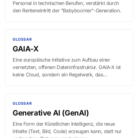
Personal in technischen Berufen, verstärkt durch
den Renteneintritt der "Babyboomer"-Generation.
GLOSSAR
GAIA-X
Eine europäische Initiative zum Aufbau einer
vernetzten, offenen Dateninfrastruktur. GAIA-X ist
keine Cloud, sondern ein Regelwerk, das
sicherstellt, dass Daten nach europäischen Werten
(Souveränität, DSGVO-Konformität) ausgetauscht
werden können – unabhängig davon, auf welchem
Server sie liegen.
GLOSSAR
Generative AI (GenAI)
Eine Form der Künstlichen Intelligenz, die neue
Inhalte (Text, Bild, Code) erzeugen kann, statt nur